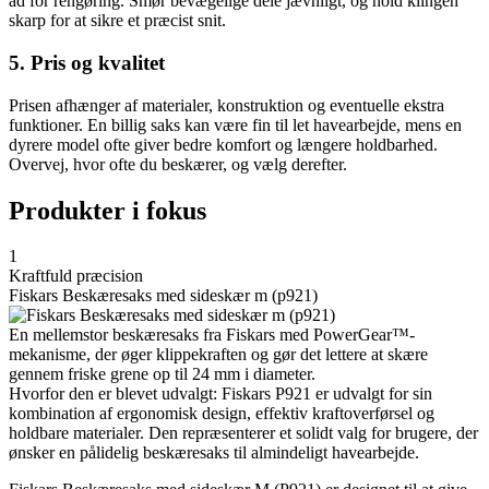
ad for rengøring. Smør bevægelige dele jævnligt, og hold klingen
skarp for at sikre et præcist snit.
5. Pris og kvalitet
Prisen afhænger af materialer, konstruktion og eventuelle ekstra
funktioner. En billig saks kan være fin til let havearbejde, mens en
dyrere model ofte giver bedre komfort og længere holdbarhed.
Overvej, hvor ofte du beskærer, og vælg derefter.
Produkter i fokus
1
Kraftfuld præcision
Fiskars Beskæresaks med sideskær m (p921)
En mellemstor beskæresaks fra Fiskars med PowerGear™-
mekanisme, der øger klippekraften og gør det lettere at skære
gennem friske grene op til 24 mm i diameter.
Hvorfor den er blevet udvalgt: Fiskars P921 er udvalgt for sin
kombination af ergonomisk design, effektiv kraftoverførsel og
holdbare materialer. Den repræsenterer et solidt valg for brugere, der
ønsker en pålidelig beskæresaks til almindeligt havearbejde.