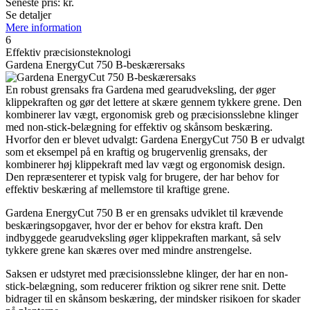
Seneste pris:
kr.
Se detaljer
Mere information
6
Effektiv præcisionsteknologi
Gardena EnergyCut 750 B-beskærersaks
En robust grensaks fra Gardena med gearudveksling, der øger
klippekraften og gør det lettere at skære gennem tykkere grene. Den
kombinerer lav vægt, ergonomisk greb og præcisionsslebne klinger
med non-stick-belægning for effektiv og skånsom beskæring.
Hvorfor den er blevet udvalgt: Gardena EnergyCut 750 B er udvalgt
som et eksempel på en kraftig og brugervenlig grensaks, der
kombinerer høj klippekraft med lav vægt og ergonomisk design.
Den repræsenterer et typisk valg for brugere, der har behov for
effektiv beskæring af mellemstore til kraftige grene.
Gardena EnergyCut 750 B er en grensaks udviklet til krævende
beskæringsopgaver, hvor der er behov for ekstra kraft. Den
indbyggede gearudveksling øger klippekraften markant, så selv
tykkere grene kan skæres over med mindre anstrengelse.
Saksen er udstyret med præcisionsslebne klinger, der har en non-
stick-belægning, som reducerer friktion og sikrer rene snit. Dette
bidrager til en skånsom beskæring, der mindsker risikoen for skader