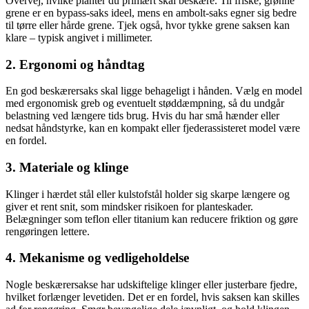
Overvej, hvilke planter du primært skal beskære. Til friske, grønne
grene er en bypass-saks ideel, mens en ambolt-saks egner sig bedre
til tørre eller hårde grene. Tjek også, hvor tykke grene saksen kan
klare – typisk angivet i millimeter.
2. Ergonomi og håndtag
En god beskærersaks skal ligge behageligt i hånden. Vælg en model
med ergonomisk greb og eventuelt støddæmpning, så du undgår
belastning ved længere tids brug. Hvis du har små hænder eller
nedsat håndstyrke, kan en kompakt eller fjederassisteret model være
en fordel.
3. Materiale og klinge
Klinger i hærdet stål eller kulstofstål holder sig skarpe længere og
giver et rent snit, som mindsker risikoen for planteskader.
Belægninger som teflon eller titanium kan reducere friktion og gøre
rengøringen lettere.
4. Mekanisme og vedligeholdelse
Nogle beskærersakse har udskiftelige klinger eller justerbare fjedre,
hvilket forlænger levetiden. Det er en fordel, hvis saksen kan skilles