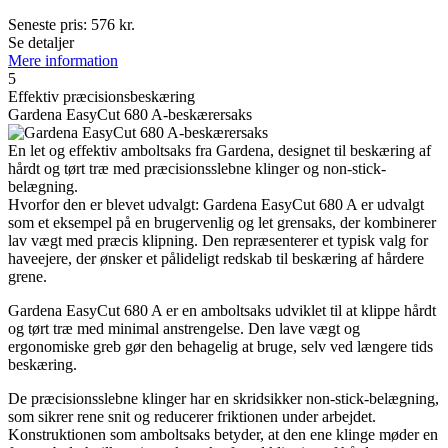
Seneste pris:
576
kr.
Se detaljer
Mere information
5
Effektiv præcisionsbeskæring
Gardena EasyCut 680 A-beskærersaks
En let og effektiv amboltsaks fra Gardena, designet til beskæring af
hårdt og tørt træ med præcisionsslebne klinger og non-stick-
belægning.
Hvorfor den er blevet udvalgt: Gardena EasyCut 680 A er udvalgt
som et eksempel på en brugervenlig og let grensaks, der kombinerer
lav vægt med præcis klipning. Den repræsenterer et typisk valg for
haveejere, der ønsker et pålideligt redskab til beskæring af hårdere
grene.
Gardena EasyCut 680 A er en amboltsaks udviklet til at klippe hårdt
og tørt træ med minimal anstrengelse. Den lave vægt og
ergonomiske greb gør den behagelig at bruge, selv ved længere tids
beskæring.
De præcisionsslebne klinger har en skridsikker non-stick-belægning,
som sikrer rene snit og reducerer friktionen under arbejdet.
Konstruktionen som amboltsaks betyder, at den ene klinge møder en