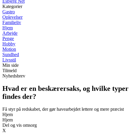
Esbjerg Net
Kategorier
Gastro
Oplevelser
Familieliv
Hjem
Arbejde
Penge
Hobby
Motion
Sundhed
Livsstil
Min side
Tilmeld
Nyhedsbrev
Hvad er en beskærersaks, og hvilke typer
findes der?
Få styr på redskabet, der gør havearbejdet lettere og mere præcist
Hjem
Hjem
Del og vis omsorg
X