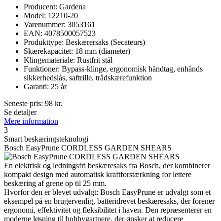
Producent: Gardena
Model: 12210-20
Varenummer: 3053161
EAN: 4078500057523
Produkttype: Beskærersaks (Secateurs)
Skærekapacitet: 18 mm (diameter)
Klingemateriale: Rustfrit stål
Funktioner: Bypass-klinge, ergonomisk håndtag, enhånds
sikkerhedslås, saftrille, trådskærefunktion
Garanti: 25 år
Seneste pris:
98
kr.
Se detaljer
Mere information
3
Smart beskæringsteknologi
Bosch EasyPrune CORDLESS GARDEN SHEARS
En elektrisk og ledningsfri beskæresaks fra Bosch, der kombinerer
kompakt design med automatisk kraftforstærkning for lettere
beskæring af grene op til 25 mm.
Hvorfor den er blevet udvalgt: Bosch EasyPrune er udvalgt som et
eksempel på en brugervenlig, batteridrevet beskæresaks, der forener
ergonomi, effektivitet og fleksibilitet i haven. Den repræsenterer en
moderne løsning til hobbygartnere, der ønsker at reducere