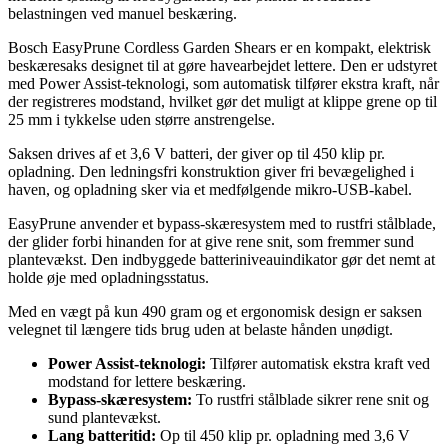
belastningen ved manuel beskæring.
Bosch EasyPrune Cordless Garden Shears er en kompakt, elektrisk
beskæresaks designet til at gøre havearbejdet lettere. Den er udstyret
med Power Assist-teknologi, som automatisk tilfører ekstra kraft, når
der registreres modstand, hvilket gør det muligt at klippe grene op til
25 mm i tykkelse uden større anstrengelse.
Saksen drives af et 3,6 V batteri, der giver op til 450 klip pr.
opladning. Den ledningsfri konstruktion giver fri bevægelighed i
haven, og opladning sker via et medfølgende mikro-USB-kabel.
EasyPrune anvender et bypass-skæresystem med to rustfri stålblade,
der glider forbi hinanden for at give rene snit, som fremmer sund
plantevækst. Den indbyggede batteriniveauindikator gør det nemt at
holde øje med opladningsstatus.
Med en vægt på kun 490 gram og et ergonomisk design er saksen
velegnet til længere tids brug uden at belaste hånden unødigt.
Power Assist-teknologi:
Tilfører automatisk ekstra kraft ved
modstand for lettere beskæring.
Bypass-skæresystem:
To rustfri stålblade sikrer rene snit og
sund plantevækst.
Lang batteritid:
Op til 450 klip pr. opladning med 3,6 V