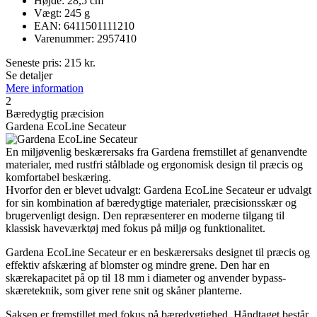
Højde: 28,5 cm
Vægt: 245 g
EAN: 6411501111210
Varenummer: 2957410
Seneste pris:
215
kr.
Se detaljer
Mere information
2
Bæredygtig præcision
Gardena EcoLine Secateur
En miljøvenlig beskærersaks fra Gardena fremstillet af genanvendte
materialer, med rustfri stålblade og ergonomisk design til præcis og
komfortabel beskæring.
Hvorfor den er blevet udvalgt: Gardena EcoLine Secateur er udvalgt
for sin kombination af bæredygtige materialer, præcisionsskær og
brugervenligt design. Den repræsenterer en moderne tilgang til
klassisk haveværktøj med fokus på miljø og funktionalitet.
Gardena EcoLine Secateur er en beskærersaks designet til præcis og
effektiv afskæring af blomster og mindre grene. Den har en
skærekapacitet på op til 18 mm i diameter og anvender bypass-
skæreteknik, som giver rene snit og skåner planterne.
Saksen er fremstillet med fokus på bæredygtighed. Håndtaget består