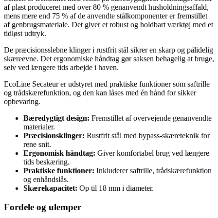
af plast produceret med over 80 % genanvendt husholdningsaffald,
mens mere end 75 % af de anvendte stålkomponenter er fremstillet
af genbrugsmateriale. Det giver et robust og holdbart værktøj med et
tidløst udtryk.
De præcisionsslebne klinger i rustfrit stål sikrer en skarp og pålidelig
skæreevne. Det ergonomiske håndtag gør saksen behagelig at bruge,
selv ved længere tids arbejde i haven.
EcoLine Secateur er udstyret med praktiske funktioner som saftrille
og trådskærefunktion, og den kan låses med én hånd for sikker
opbevaring.
Bæredygtigt design:
Fremstillet af overvejende genanvendte
materialer.
Præcisionsklinger:
Rustfrit stål med bypass-skæreteknik for
rene snit.
Ergonomisk håndtag:
Giver komfortabel brug ved længere
tids beskæring.
Praktiske funktioner:
Inkluderer saftrille, trådskærefunktion
og enhåndslås.
Skærekapacitet:
Op til 18 mm i diameter.
Fordele og ulemper