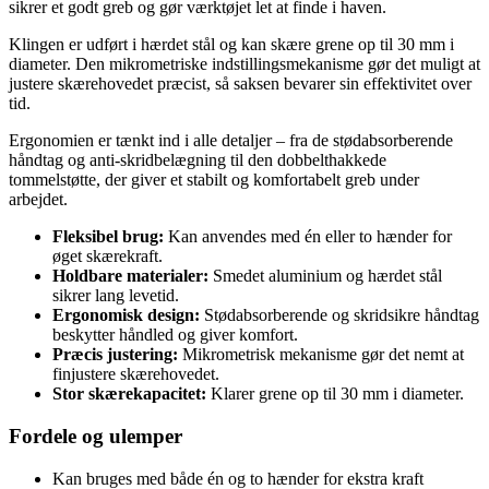
sikrer et godt greb og gør værktøjet let at finde i haven.
Klingen er udført i hærdet stål og kan skære grene op til 30 mm i
diameter. Den mikrometriske indstillingsmekanisme gør det muligt at
justere skærehovedet præcist, så saksen bevarer sin effektivitet over
tid.
Ergonomien er tænkt ind i alle detaljer – fra de stødabsorberende
håndtag og anti-skridbelægning til den dobbelthakkede
tommelstøtte, der giver et stabilt og komfortabelt greb under
arbejdet.
Fleksibel brug:
Kan anvendes med én eller to hænder for
øget skærekraft.
Holdbare materialer:
Smedet aluminium og hærdet stål
sikrer lang levetid.
Ergonomisk design:
Stødabsorberende og skridsikre håndtag
beskytter håndled og giver komfort.
Præcis justering:
Mikrometrisk mekanisme gør det nemt at
finjustere skærehovedet.
Stor skærekapacitet:
Klarer grene op til 30 mm i diameter.
Fordele og ulemper
Kan bruges med både én og to hænder for ekstra kraft