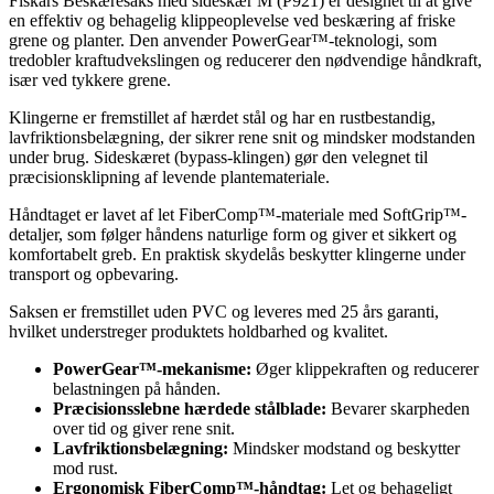
Fiskars Beskæresaks med sideskær M (P921) er designet til at give
en effektiv og behagelig klippeoplevelse ved beskæring af friske
grene og planter. Den anvender PowerGear™-teknologi, som
tredobler kraftudvekslingen og reducerer den nødvendige håndkraft,
især ved tykkere grene.
Klingerne er fremstillet af hærdet stål og har en rustbestandig,
lavfriktionsbelægning, der sikrer rene snit og mindsker modstanden
under brug. Sideskæret (bypass-klingen) gør den velegnet til
præcisionsklipning af levende plantemateriale.
Håndtaget er lavet af let FiberComp™-materiale med SoftGrip™-
detaljer, som følger håndens naturlige form og giver et sikkert og
komfortabelt greb. En praktisk skydelås beskytter klingerne under
transport og opbevaring.
Saksen er fremstillet uden PVC og leveres med 25 års garanti,
hvilket understreger produktets holdbarhed og kvalitet.
PowerGear™-mekanisme:
Øger klippekraften og reducerer
belastningen på hånden.
Præcisionsslebne hærdede stålblade:
Bevarer skarpheden
over tid og giver rene snit.
Lavfriktionsbelægning:
Mindsker modstand og beskytter
mod rust.
Ergonomisk FiberComp™-håndtag:
Let og behageligt