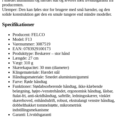
i smedet aluminium og hærdet stål og leveres med livstidsgaranti fra
producenten.
Ulemper: Den kan føles stor for brugere med små hænder, og den
solide konstruktion gør den en smule tungere end mindre modeller.
Specifikationer
Producent: FELCO
Model: F13
Varenummer: 3087519
EAN: 0783929100173
Produkttype: Beskærer – stor hånd
Længde: 27 cm
Vægt: 310 g
Skærekapacitet: 30 mm (diameter)
Klingemateriale: Hærdet stål
Håndtagsmateriale: Smedet aluminium/gummi
Farve: Røde håndtag
Funktioner: Stødabsorberende håndtag, ikke-klæbende
belægning, højre-/venstrehåndet, ergonomisk håndtag, låsbar,
ftalat-fri, anti-skridhåndtag, saftrille, ledningsskærer, vinklet
skærehoved, enhåndsdrift, robust, ekstralangt venstre håndtag,
dobbelthakket tommelstøtte, mikrometrisk
indstillingsmekanisme
Garanti: Livstidsgaranti