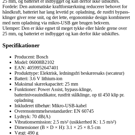
25 mm, og batteriet er indbygget og kan derfor ikke udskiftes.
Fordele: Den automatiske kraftforstærkning reducerer behovet for
håndkraft, batteriet har lang levetid pr. opladning, de rustfri bypass-
klinger giver rene snit, og det lette, ergonomiske design kombineret
med nem opladning via mikro-USB gør brugen bekvem.
Ulemper: Den er ikke egnet til meget tykke eller hårde grene over
25 mm, og batteriet er indbygget og kan derfor ikke udskiftes.
Specifikationer
Producent: Bosch
Model: 06008B2102
EAN: 4059952647401
Produkttype: Elektrisk, ledningsfri beskæresaks (secateur)
Batteri: 3.6 V lithium-ion
Maksimal skærekapacitet: 25 mm
Funktioner: Power Assist, bypass-klinge,
batteriniveauindikator, rustfrit stålklinge, op til 450 klip pr.
opladning
Inkluderet tilbehør: Mikro-USB-kabel
Overensstemmelsesstandarder: EN 60745
Lydtryk: 70 dB(A)
Vibrationsemission: 2.5 m/s² (usikkerhed K: 1.5 m/s²)
Dimensioner (B × D × H): 3.1 × 25 × 8.5 cm
Vægt: 490 g