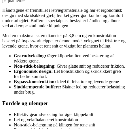
på planterne.
Håndtagene er fremstillet i letvægtsmateriale og har et ergonomisk
design med skridsikkert greb, hvilket giver god kontrol og komfort
under arbejdet. Buffere i specialplast beskytter håndled og albuer
ved at dæmpe stød under klipningen.
Med en maksimal skærediameter på 3,8 cm og en konstruktion
baseret på bypass-princippet er denne model velegnet til frisk træ og
levende grene, hvor et rent snit er vigtigt for plantens heling.
Gearudveksling:
Øger klippekraften ved beskæring af
tykkere grene.
Non-stick-belægning:
Giver glatte snit og reducerer friktion.
Ergonomisk design:
Let konstruktion og skridsikkert greb
for bedre komfort.
Bypass-konstruktion:
Ideel til frisk træ og levende grene.
Støddæmpende buffere:
Skåner led og reducerer belastning
under brug.
Fordele og ulemper
Effektiv gearudveksling for øget klippekraft
Let og velafbalanceret konstruktion
Non-stick-belægning på klingen for rene snit