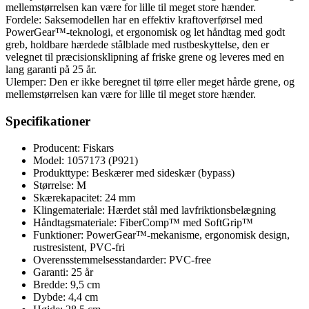
mellemstørrelsen kan være for lille til meget store hænder.
Fordele: Saksemodellen har en effektiv kraftoverførsel med
PowerGear™-teknologi, et ergonomisk og let håndtag med godt
greb, holdbare hærdede stålblade med rustbeskyttelse, den er
velegnet til præcisionsklipning af friske grene og leveres med en
lang garanti på 25 år.
Ulemper: Den er ikke beregnet til tørre eller meget hårde grene, og
mellemstørrelsen kan være for lille til meget store hænder.
Specifikationer
Producent: Fiskars
Model: 1057173 (P921)
Produkttype: Beskærer med sideskær (bypass)
Størrelse: M
Skærekapacitet: 24 mm
Klingemateriale: Hærdet stål med lavfriktionsbelægning
Håndtagsmateriale: FiberComp™ med SoftGrip™
Funktioner: PowerGear™-mekanisme, ergonomisk design,
rustresistent, PVC-fri
Overensstemmelsesstandarder: PVC-free
Garanti: 25 år
Bredde: 9,5 cm
Dybde: 4,4 cm