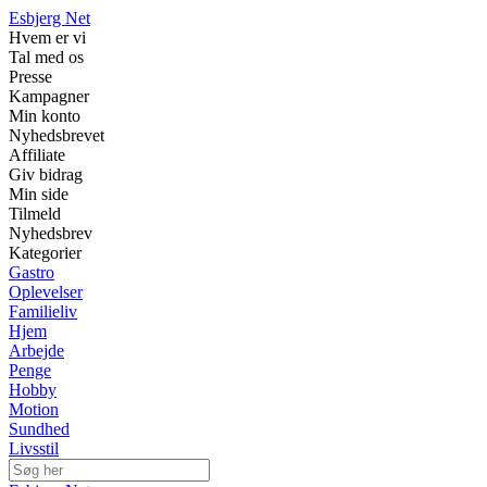
Esbjerg Net
Hvem er vi
Tal med os
Presse
Kampagner
Min konto
Nyhedsbrevet
Affiliate
Giv bidrag
Min side
Tilmeld
Nyhedsbrev
Kategorier
Gastro
Oplevelser
Familieliv
Hjem
Arbejde
Penge
Hobby
Motion
Sundhed
Livsstil