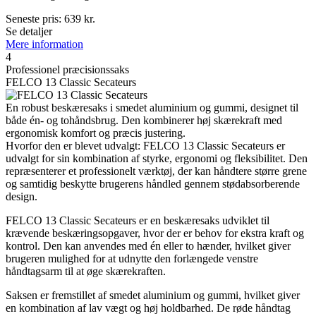
Seneste pris:
639
kr.
Se detaljer
Mere information
4
Professionel præcisionssaks
FELCO 13 Classic Secateurs
En robust beskæresaks i smedet aluminium og gummi, designet til
både én- og tohåndsbrug. Den kombinerer høj skærekraft med
ergonomisk komfort og præcis justering.
Hvorfor den er blevet udvalgt: FELCO 13 Classic Secateurs er
udvalgt for sin kombination af styrke, ergonomi og fleksibilitet. Den
repræsenterer et professionelt værktøj, der kan håndtere større grene
og samtidig beskytte brugerens håndled gennem stødabsorberende
design.
FELCO 13 Classic Secateurs er en beskæresaks udviklet til
krævende beskæringsopgaver, hvor der er behov for ekstra kraft og
kontrol. Den kan anvendes med én eller to hænder, hvilket giver
brugeren mulighed for at udnytte den forlængede venstre
håndtagsarm til at øge skærekraften.
Saksen er fremstillet af smedet aluminium og gummi, hvilket giver
en kombination af lav vægt og høj holdbarhed. De røde håndtag