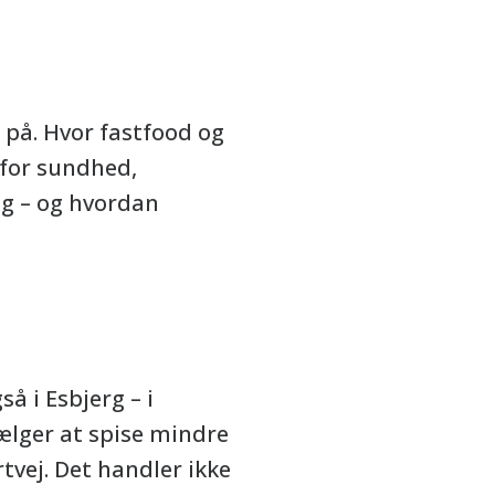
 på. Hvor fastfood og
 for sundhed,
ng – og hvordan
å i Esbjerg – i
ælger at spise mindre
vej. Det handler ikke