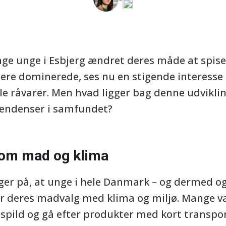
nge unge i Esbjerg ændret deres måde at spise
igere dominerede, ses nu en stigende interesse
e råvarer. Men hvad ligger bag denne udvikli
tendenser i samfundet?
 om mad og klima
er på, at unge i hele Danmark – og dermed ogs
r deres madvalg med klima og miljø. Mange v
pild og gå efter produkter med kort transport