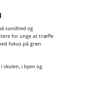
l
 på sundhed og
tere for unge at træffe
 med fokus på grøn
 skolen, i byen og