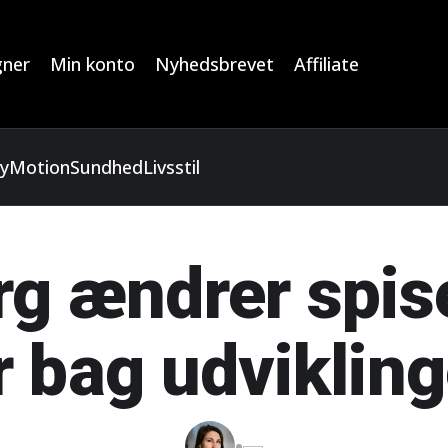
ner
Min konto
Nyhedsbrevet
Affiliate
y
Motion
Sundhed
Livsstil
rg ændrer spi
r bag udviklin