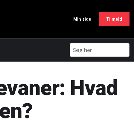
Min side
Tilmeld
sevaner: Hvad
gen?