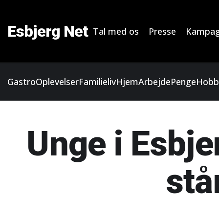
Esbjerg Net
Tal med os
Presse
Kampag
Gastro
Oplevelser
Familieliv
Hjem
Arbejde
Penge
Hobb
Unge i Esbje
stå