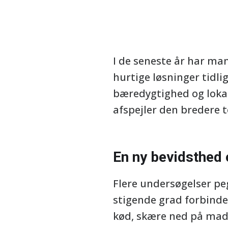
I de seneste år har ma
hurtige løsninger tidl
bæredygtighed og lokal
afspejler den bredere 
En ny bevidsthed
Flere undersøgelser peg
stigende grad forbinde
kød, skære ned på mads