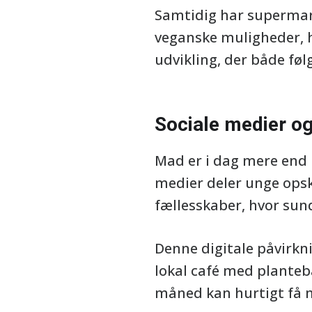
Samtidig har supermark
veganske muligheder, hv
udvikling, der både føl
Sociale medier og
Mad er i dag mere end b
medier deler unge opskr
fællesskaber, hvor sun
Denne digitale påvirkni
lokal café med planteba
måned kan hurtigt få m