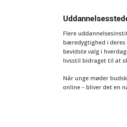
Uddannelsessteder
Flere uddannelsesinsti
bæredygtighed i deres k
bevidste valg i hverda
livsstil bidraget til 
Når unge møder budskab
online – bliver det en n