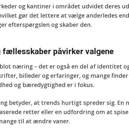
eder og kantiner i området udvidet deres udv
ilket gør det lettere at vælge anderledes end 
ger efterspørgslen og skaber den.
 fællesskaber påvirker valgene
lot næring – det er også en del af identitet og
ifter, billeder og erfaringer, og mange finder 
dhed og bæredygtighed er i fokus.
ng betyder, at trends hurtigt spreder sig. En 
serede retter eller en udfordring om at spise 
ange til at ændre vaner.